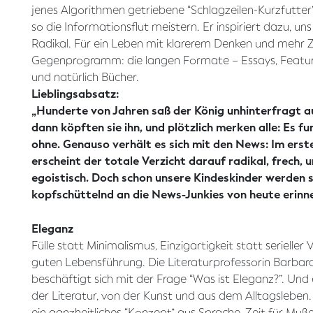
jenes Algorithmen getriebene “Schlagzeilen-Kurzfutter
so die Informationsflut meistern. Er inspiriert dazu, uns
Radikal. Für ein Leben mit klarerem Denken und mehr Z
Gegenprogramm: die langen Formate – Essays, Featu
und natürlich Bücher.
Lieblingsabsatz:
„Hunderte von Jahren saß der König unhinterfragt a
dann köpften sie ihn, und plötzlich merken alle: Es f
ohne. Genauso verhält es sich mit den News: Im er
erscheint der totale Verzicht darauf radikal, frech, 
egoistisch. Doch schon unsere Kindeskinder werden s
kopfschüttelnd an die News-Junkies von heute erinne
Eleganz
Fülle statt Minimalismus, Einzigartigkeit statt serieller V
guten Lebensführung. Die Literaturprofessorin Barbar
beschäftigt sich mit der Frage “Was ist Eleganz?”. Und
der Literatur, von der Kunst und aus dem Alltagsleben
ein ganzheitliches “Konzept” aus Sprache, Zeit für Muß