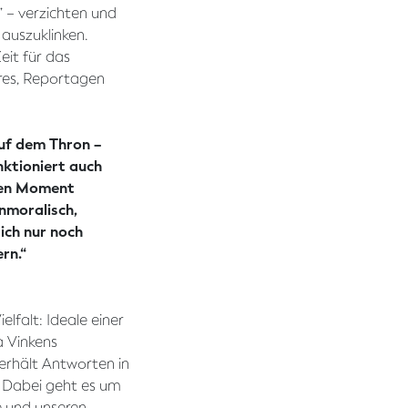
” – verzichten und
 auszuklinken.
eit für das
res, Reportagen
uf dem Thron –
unktioniert auch
sten Moment
unmoralisch,
ich nur noch
rn.“
ielfalt: Ideale einer
a Vinkens
 erhält Antworten in
. Dabei geht es um
e und unseren