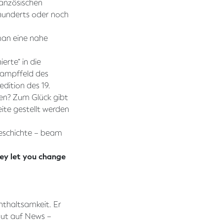
ranzösischen
hunderts oder noch
oman eine nahe
erte” in die
Kampffeld des
dition des 19.
en? Zum Glück gibt
eite gestellt werden
geschichte – beam
hey let you change
Enthaltsamkeit. Er
 gut auf News –