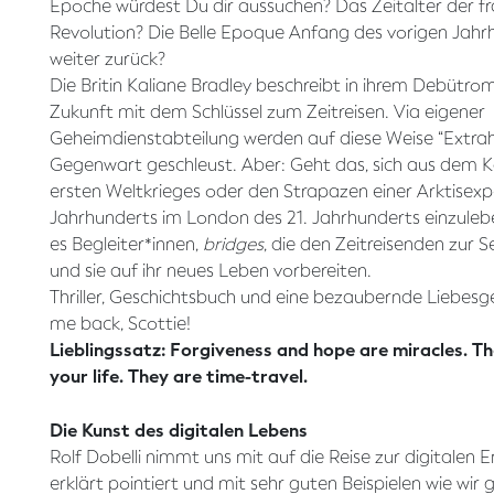
Epoche würdest Du dir aussuchen? Das Zeitalter der f
Revolution? Die Belle Epoque Anfang des vorigen Jahr
weiter zurück?
Die Britin Kaliane Bradley beschreibt in ihrem Debütr
Zukunft mit dem Schlüssel zum Zeitreisen. Via eigener
Geheimdienstabteilung werden auf diese Weise “Extrahi
Gegenwart geschleust. Aber: Geht das, sich aus dem 
ersten Weltkrieges oder den Strapazen einer Arktisexpe
Jahrhunderts im London des 21. Jahrhunderts einzuleb
es Begleiter*innen,
bridges
, die den Zeitreisenden zur S
und sie auf ihr neues Leben vorbereiten.
Thriller, Geschichtsbuch und eine bezaubernde Liebes
me back, Scottie!
Lieblingssatz: Forgiveness and hope are miracles. T
your life. They are time-travel.
Die Kunst des digitalen Lebens
Rolf Dobelli nimmt uns mit auf die Reise zur digitalen 
erklärt pointiert und mit sehr guten Beispielen wie wir