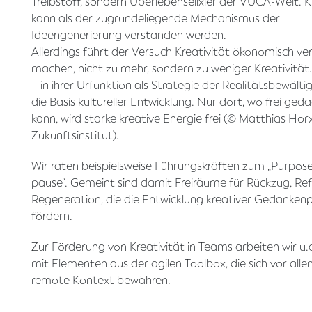
Treibstoff, sondern Überlebenselixier der VUCA-Welt. K
kann als der zugrundeliegende Mechanismus der
Ideengenerierung verstanden werden.
Allerdings führt der Versuch Kreativität ökonomisch ve
machen, nicht zu mehr, sondern zu weniger Kreativität.
– in ihrer Urfunktion als Strategie der Realitätsbewältig
die Basis kultureller Entwicklung. Nur dort, wo frei ge
kann, wird starke kreative Energie frei (© Matthias Horx
Zukunftsinstitut).
Wir raten beispielsweise Führungskräften zum „Purpose
pause“. Gemeint sind damit Freiräume für Rückzug, Ref
Regeneration, die die Entwicklung kreativer Gedanken
fördern.
Zur Förderung von Kreativität in Teams arbeiten wir u.a
mit Elementen aus der agilen Toolbox, die sich vor all
remote Kontext bewähren.