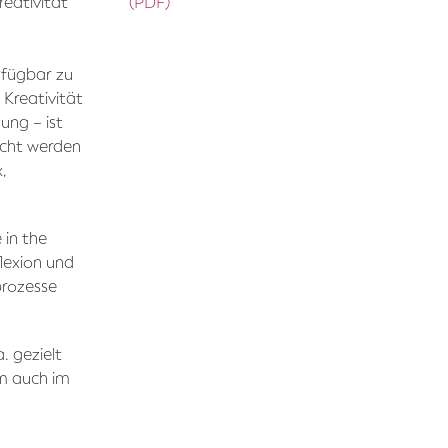
reativität
(PDF)
rfügbar zu
 Kreativität
ung – ist
dacht werden
,
 in the
lexion und
prozesse
. gezielt
em auch im