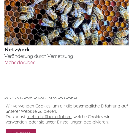
Netzwerk
Veränderung durch Vernetzung
Mehr darüber
© 2026 kommunikationsraum GmbH
Wir verwenden Cookies, um dir die bestmögliche Erfahrung auf
unserer Website zu bieten.
Impressum
Datenschutz
Du kannst
mehr darüber erfahren
, welche Cookies wir
verwenden, oder sie unter
Einstellungen
deaktivieren.